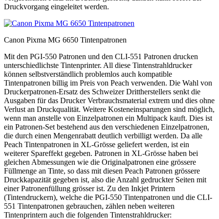
Druckvorgang eingeleitet werden.
Canon Pixma MG 6650 Tintenpatronen
Mit den PGI-550 Patronen und den CLI-551 Patronen drucken
unterschiedlichste Tintenprinter. All diese Tintenstrahldrucker
können selbstverständlich problemlos auch kompatible
Tintenpatronen billig im Preis von Peach verwenden. Die Wahl von
Druckerpatronen-Ersatz des Schweizer Drittherstellers senkt die
Ausgaben für das Drucker Verbrauchsmaterial extrem und dies ohne
Verlust an Druckqualität. Weitere Kosteneinsparungen sind möglich,
wenn man anstelle von Einzelpatronen ein Multipack kauft. Dies ist
ein Patronen-Set bestehend aus den verschiedenen Einzelpatronen,
die durch einen Mengenrabatt deutlich verbilligt werden. Da alle
Peach Tintenpatronen in XL-Grösse geliefert werden, ist ein
weiterer Spareffekt gegeben. Patronen in XL-Grösse haben bei
gleichen Abmessungen wie die Originalpatronen eine grössere
Füllmenge an Tinte, so dass mit diesen Peach Patronen grössere
Druckkapazität gegeben ist, also die Anzahl gedruckter Seiten mit
einer Patronenfüllung grösser ist. Zu den Inkjet Printern
(Tintendruckern), welche die PGI-550 Tintenpatronen und die CLI-
551 Tintenpatronen gebrauchen, zählen neben weiteren
Tintenprintern auch die folgenden Tintenstrahldrucker: