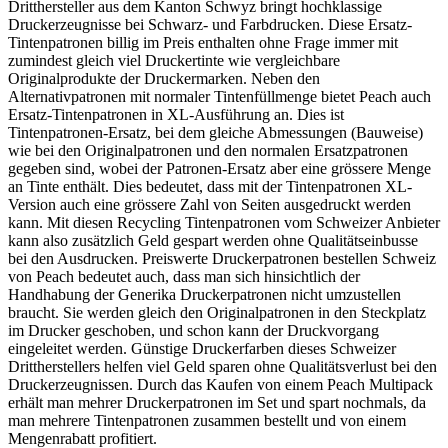
Dritthersteller aus dem Kanton Schwyz bringt hochklassige
Druckerzeugnisse bei Schwarz- und Farbdrucken. Diese Ersatz-
Tintenpatronen billig im Preis enthalten ohne Frage immer mit
zumindest gleich viel Druckertinte wie vergleichbare
Originalprodukte der Druckermarken. Neben den
Alternativpatronen mit normaler Tintenfüllmenge bietet Peach auch
Ersatz-Tintenpatronen in XL-Ausführung an. Dies ist
Tintenpatronen-Ersatz, bei dem gleiche Abmessungen (Bauweise)
wie bei den Originalpatronen und den normalen Ersatzpatronen
gegeben sind, wobei der Patronen-Ersatz aber eine grössere Menge
an Tinte enthält. Dies bedeutet, dass mit der Tintenpatronen XL-
Version auch eine grössere Zahl von Seiten ausgedruckt werden
kann. Mit diesen Recycling Tintenpatronen vom Schweizer Anbieter
kann also zusätzlich Geld gespart werden ohne Qualitätseinbusse
bei den Ausdrucken. Preiswerte Druckerpatronen bestellen Schweiz
von Peach bedeutet auch, dass man sich hinsichtlich der
Handhabung der Generika Druckerpatronen nicht umzustellen
braucht. Sie werden gleich den Originalpatronen in den Steckplatz
im Drucker geschoben, und schon kann der Druckvorgang
eingeleitet werden. Günstige Druckerfarben dieses Schweizer
Drittherstellers helfen viel Geld sparen ohne Qualitätsverlust bei den
Druckerzeugnissen. Durch das Kaufen von einem Peach Multipack
erhält man mehrer Druckerpatronen im Set und spart nochmals, da
man mehrere Tintenpatronen zusammen bestellt und von einem
Mengenrabatt profitiert.