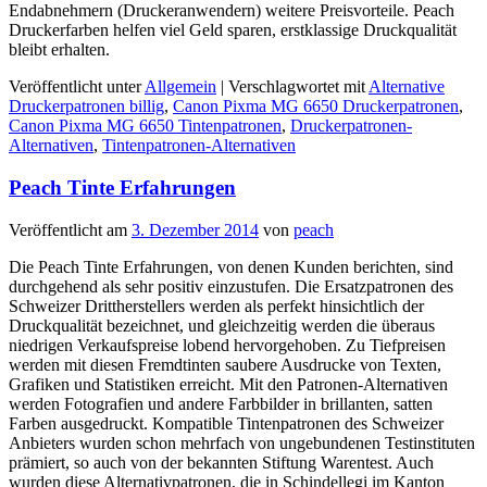
Endabnehmern (Druckeranwendern) weitere Preisvorteile. Peach
Druckerfarben helfen viel Geld sparen, erstklassige Druckqualität
bleibt erhalten.
Veröffentlicht unter
Allgemein
|
Verschlagwortet mit
Alternative
Druckerpatronen billig
,
Canon Pixma MG 6650 Druckerpatronen
,
Canon Pixma MG 6650 Tintenpatronen
,
Druckerpatronen-
Alternativen
,
Tintenpatronen-Alternativen
Peach Tinte Erfahrungen
Veröffentlicht am
3. Dezember 2014
von
peach
Die Peach Tinte Erfahrungen, von denen Kunden berichten, sind
durchgehend als sehr positiv einzustufen. Die Ersatzpatronen des
Schweizer Drittherstellers werden als perfekt hinsichtlich der
Druckqualität bezeichnet, und gleichzeitig werden die überaus
niedrigen Verkaufspreise lobend hervorgehoben. Zu Tiefpreisen
werden mit diesen Fremdtinten saubere Ausdrucke von Texten,
Grafiken und Statistiken erreicht. Mit den Patronen-Alternativen
werden Fotografien und andere Farbbilder in brillanten, satten
Farben ausgedruckt. Kompatible Tintenpatronen des Schweizer
Anbieters wurden schon mehrfach von ungebundenen Testinstituten
prämiert, so auch von der bekannten Stiftung Warentest. Auch
wurden diese Alternativpatronen, die in Schindellegi im Kanton