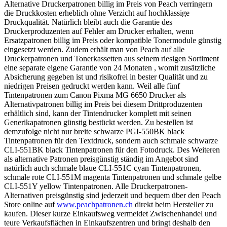
Alternative Druckerpatronen billig im Preis von Peach verringern
die Druckkosten erheblich ohne Verzicht auf hochklassige
Druckqualität. Natürlich bleibt auch die Garantie des
Druckerproduzenten auf Fehler am Drucker erhalten, wenn
Ersatzpatronen billig im Preis oder kompatible Tonermodule günstig
eingesetzt werden. Zudem erhält man von Peach auf alle
Druckerpatronen und Tonerkassetten aus seinem riesigen Sortiment
eine separate eigene Garantie von 24 Monaten , womit zusätzliche
Absicherung gegeben ist und risikofrei in bester Qualität und zu
niedrigen Preisen gedruckt werden kann. Weil alle fünf
Tintenpatronen zum Canon Pixma MG 6650 Drucker als
Alternativpatronen billig im Preis bei diesem Drittproduzenten
erhältlich sind, kann der Tintendrucker komplett mit seinen
Generikapatronen günstig bestückt werden. Zu bestellen ist
demzufolge nicht nur breite schwarze PGI-550BK black
Tintenpatronen für den Textdruck, sondern auch schmale schwarze
CLI-551BK black Tintenpatronen für den Fotodruck. Des Weiteren
als alternative Patronen preisgünstig ständig im Angebot sind
natürlich auch schmale blaue CLI-551C cyan Tintenpatronen,
schmale rote CLI-551M magenta Tintenpatronen und schmale gelbe
CLI-551Y yellow Tintenpatronen. Alle Druckerpatronen-
Alternativen preisgünstig sind jederzeit und bequem über den Peach
Store online auf
www.peachpatronen.ch
direkt beim Hersteller zu
kaufen. Dieser kurze Einkaufsweg vermeidet Zwischenhandel und
teure Verkaufsflächen in Einkaufszentren und bringt deshalb den