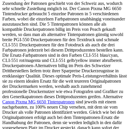
Zusendung der Patronen geschieht von der Schweiz aus, wodurch
sehr schnelle Zustellung möglich ist. Der Canon Pixma MG 6650
Tintendrucker gebraucht 5 einzelne Patronen in 5 verschiedenen
Farben, wobei die einzelnen Farbpatronen unabhängig voneinander
auszutauschen sind. Die 5 Tintenpatronen können alle als
kompatible Druckerpatronen billig im Preis von Peach gekauft
werden, so dass man als alternative Tintenpatronen günstig sowohl
breite PGI-550 Druckerpatronen für den Textdruck und schmale
CLI-551 Druckerpatronen für den Fotodruck als auch die drei
Farbpatronen jederzeit bei diesem Drittproduzenten bestellen kann.
Die Ersatz-Farbpatronen sind in den Farben CLI-551 blau/cyan,
CLI-551 rot/magenta und CLI-551 gelb/yellow immer abrufbereit.
Druckerpatronen-Alternativen billig im Preis des Schweizer
Drittherstellers liefern trotz ihrer Sparpreise Druckerzeugnisse in
erstklassiger Qualität. Dieses optimale Preis-Leistungsverhältnis lässt
sie zu einem idealen Ersatz für die weit teureren Originalpatronen
der Druckermarken werden, weshalb auch zunehmend
professionelle Druckernutzer wie etwa Fotografen und Grafiker zu
den Generikapatronen dieses Drittproduzenten greifen. Alternative
Canon Pixma MG 6650 Tintenpatronen
sind jeweils mit einem
nachgebauten, zu 100% neuen Chip versehen, mit dem sie vom
Drucker als volle Patronen identifiziert werden. Gleich wie bei den
Originalpatronen erfolgt auch bei dem Tintenpatronen-Ersatz die
Handhabung der Patronen, denn sie werden lediglich in den dafür
vorgesehenen Platz im Drucker gesteckt, danach kann sofort der