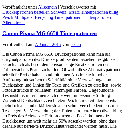
Veröffentlicht unter
Allgemein
|
Verschlagwortet mit
Druckerpatronen bestellen Schweiz
,
Ersatz Tintenpatronen billig
,
Peach Multipack
,
Recycling Tintenpatronen
,
Tintenpatronen-
Alternativen
Canon Pixma MG 6650 Tintenpatronen
Veröffentlicht am
7. Januar 2015
von
peach
Die Canon Pixma MG 6650 Druckerpatronen kann man als
Originalpatronen des Druckerproduzenten beziehen, es gibt sie
jedoch auch als besonders preisgünstige Ersatzpatronen des
Drittherstellers Peach zu kaufen. Obwohl diese Alternativpatronen
sehr tiefe Preise haben, sind mit ihnen Ausdrucke in hoher
Auflösung mit sauberem Schriftbild ohne Verwischungen an
Buchstaben und Linien für Texte und Grafiken zu erstellen, sowie
Fotoausdrucke in brillanten, stimmigen Farben. Ungebundene
Testinstitute, unter ihnen auch die weithin bekannte Stiftung
Warentest Deutschland, zeichneten Peach Druckertinten bereits
mehrfach aus und erklärten sie auch schon verschiedentlich zum
Testsieger. Bei Verwendung der Tintenpatronen-Alternativen billig
im Preis des Schweizer Drittproduzenten Peach können die
Druckkosten um weit mehr als 50% gesenkt werden, ohne dass
deshalb auf perfekte Druckqualität verzichtet werden muss. Die