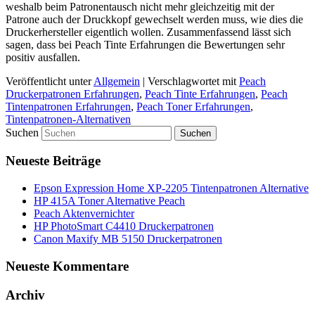
weshalb beim Patronentausch nicht mehr gleichzeitig mit der
Patrone auch der Druckkopf gewechselt werden muss, wie dies die
Druckerhersteller eigentlich wollen. Zusammenfassend lässt sich
sagen, dass bei Peach Tinte Erfahrungen die Bewertungen sehr
positiv ausfallen.
Veröffentlicht unter
Allgemein
|
Verschlagwortet mit
Peach
Druckerpatronen Erfahrungen
,
Peach Tinte Erfahrungen
,
Peach
Tintenpatronen Erfahrungen
,
Peach Toner Erfahrungen
,
Tintenpatronen-Alternativen
Suchen
Neueste Beiträge
Epson Expression Home XP-2205 Tintenpatronen Alternative
HP 415A Toner Alternative Peach
Peach Aktenvernichter
HP PhotoSmart C4410 Druckerpatronen
Canon Maxify MB 5150 Druckerpatronen
Neueste Kommentare
Archiv