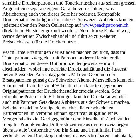
sämtliche Druckerpatronen und Tonerkartuschen aus seinem grossen
Angebot eine separate eigene Garantie von 2 Jahren, was
Absicherung auch von dieser Seite her bedeutet. Kompatible
Druckerpatronen billig im Preis dieses Schweizer Anbieters können
jederzeit über den Peach Onlineshop auf
www.peachpatronen.ch
direkt beim Hersteller gekauft werden. Dieser kurze Einkaufsweg
vermeidet teuren Zwischenhandel und führt so zu weiteren
Preisnachlässen für die Druckernutzer.
Peach Tinte Erfahrungen der Kunden machen deutlich, dass im
Tintenpatronen-Vergleich mit Patronen anderer Hersteller die
Druckerpatronen dieses Drittproduzenten jeweils sehr gut
abschneiden, wobei ihre perfekte Druckqualität und die äusserst
tiefen Preise den Ausschlag geben. Mit dem Gebrauch der
Ersatzpatronen günstig des Schweizer Alternativherstellers kann ein
Sparpotential von bis zu 60% bei den Druckkosten gegenüber
Originalpatronen der Druckerhersteller erreicht werden. Sehr
erfreuliche Peach Tinte Erfahrungen konnten Druckeranwender
auch mit Patronen-Sets dieses Anbieters aus der Schweiz machen.
Bei einem solchen Multipack, welches die verschiedenen
Farbpatronen im Verbund enthält, spart man aufgrund eines
Mengenrabatts viel Geld gegenüber dem Einzelkauf. Auch zu den
Snap In- Produkten des Drittproduzenten aus der Schweiz liegen
überaus gute Testberichte vor. Ein Snap and Print Initial Pack
verbindet einen Druckkopf mit einem auswechselbaren Tintentank,