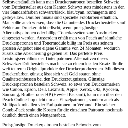
Selbstverständlich kann man Druckerpatronen bestellen Schweiz
vom Dritthersteller aus dem Kanton Schwyz stets mindestens in den
vier Standardfarben schwarz/black, blau/cyan, rot/magenta und
gelb/yellow. Darüber hinaus sind spezielle Fotofarben erhältlich.
Man sollte auch wissen, dass die Garantie des Druckerherstellers auf
Fehler am Drucker nicht erlischt, wenn preisgünstige
Alternativpatronen oder billige Tonerkassetten zum Ausdrucken
eingesetzt werden. Ausserdem erhält man von Peach auf sämtliche
Druckerpatronen und Tonermodule billig im Preis aus seinem
grossen Angebot eine eigene Garantie von 24 Monaten, wodurch
zusätzliche Absicherung gegeben ist. Das perfekte Preis-
Leistungsverhältnis der Tintenpatronen-Alternativen dieses
Schweizer Drittherstellers macht sie zu einem idealen Ersatz für die
weit teureren Originalprodukte der Druckerproduzenten. Mit diesen
Druckerfarben günstig lässt sich viel Geld sparen ohne
Qualitätseinbussen bei den Druckerzeugnissen. Günstige
Druckerpatronen bestellen Schweiz, so etwa von Druckermarken
wie Canon, Epson, Dell, Lexmark, Apple, Xerox, Oki, Kyocera,
Samsung, Brother oder HP (Hewlett Packard), kann man über den
Peach Onlineshop nicht nur als Einzelpatronen, sondern auch als
Multipack mit allen vier Farbpatronen im Verbund. Ein solcher
Combi-Pack senkt die Kosten für die einzelnen Patronen nochmals
deutlich durch einen Mengenrabatt.
Preisgünstige Druckerpatronen bestellen Schweiz vom