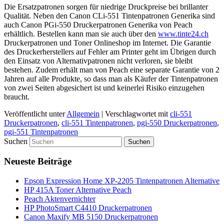
Die Ersatzpatronen sorgen für niedrige Druckpreise bei brillanter
Qualität. Neben den Canon CLi-551 Tintenpatronen Generika sind
auch Canon PGi-550 Druckerpatronen Generika von Peach
erhältlich. Bestellen kann man sie auch über den
www.tinte24.ch
Druckerpatronen und Toner Onlineshop im Internet. Die Garantie
des Druckerherstellers auf Fehler am Printer geht im Übrigen durch
den Einsatz von Alternativpatronen nicht verloren, sie bleibt
bestehen. Zudem erhält man von Peach eine separate Garantie von 2
Jahren auf alle Produkte, so dass man als Käufer der Tintenpatronen
von zwei Seiten abgesichert ist und keinerlei Risiko einzugehen
braucht.
Veröffentlicht unter
Allgemein
|
Verschlagwortet mit
cli-551
Druckerpatronen
,
cli-551 Tintenpatronen
,
pgi-550 Druckerpatronen
,
pgi-551 Tintenpatronen
Suchen
Neueste Beiträge
Epson Expression Home XP-2205 Tintenpatronen Alternative
HP 415A Toner Alternative Peach
Peach Aktenvernichter
HP PhotoSmart C4410 Druckerpatronen
Canon Maxify MB 5150 Druckerpatronen