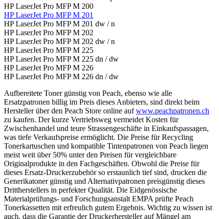
HP LaserJet Pro MFP M 200
HP LaserJet Pro MFP M 201
HP LaserJet Pro MFP M 201 dw / n
HP LaserJet Pro MFP M 202
HP LaserJet Pro MFP M 202 dw / n
HP LaserJet Pro MFP M 225
HP LaserJet Pro MFP M 225 dn / dw
HP LaserJet Pro MFP M 226
HP LaserJet Pro MFP M 226 dn / dw
Aufbereitete Toner günstig von Peach, ebenso wie alle
Ersatzpatronen billig im Preis dieses Anbieters, sind direkt beim
Hersteller über den Peach Store online auf
www.peachpatronen.ch
zu kaufen. Der kurze Vertriebsweg vermeidet Kosten für
Zwischenhandel und teure Strassengeschäfte in Einkaufspassagen,
was tiefe Verkaufspreise ermöglicht. Die Preise für Recycling
Tonerkartuschen und kompatible Tintenpatronen von Peach liegen
meist weit über 50% unter den Preisen für vergleichbare
Originalprodukte in den Fachgeschäften. Obwohl die Preise für
dieses Ersatz-Druckerzubehör so erstaunlich tief sind, drucken die
Generikatoner günstig und Alternativpatronen preisgünstig dieses
Drittherstellers in perfekter Qualität. Die Eidgenössische
Materialprüfungs- und Forschungsanstalt EMPA prüfte Peach
Tonerkassetten mit erfreulich gutem Ergebnis. Wichtig zu wissen ist
auch, dass die Garantie der Druckerhersteller auf Mängel am