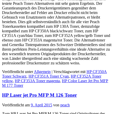
testete Peach Toner-Alternativen mit sehr gutem Ergebnis. Der
Garantieanspruch des Druckereigentümers gegenüber dem
Druckerhersteller auf Fehler am Drucker erlischt nicht beim
Gebrauch von Ersatztonern oder Alternativpatronen, er bleibt
bestehen. Dies gilt selbstverständlich auch für alle vier Peach
Tonerkassetten kompatibel zum HP 130A Toner, demzufolge
kompatibel zum HP CF350A black/schwarz Toner, zum HP
CF351A cyan/blau Toner, zum HP CF352A yellow/gelb Toner und
ebenso zum HP CF353A magenta/rot Toner. Die Alternativtoner
und Generika Tintenpatronen des Schweizer Drittherstellers sind mit
ihrem perfekten Preis-Leistungsverhältnis eine ideale Alternative zu
den wesentlich teureren Originalprodukten der Druckerhersteller,
was Länder übergreifend auch eine ständig wachsende Zahl
professioneller Druckernutzer zu schätzen weiss.
Veröffentlicht unter
Allgemein
|
Verschlagwortet mit
HP CF350A
Toner Schwarz
,
HP CF351A Toner Cyan
,
HP CF352A Toner
yellow
,
HP CF353A Toner magenta
,
HP Color Laser Jet Pro MFP
M 177 Toner
HP Laser jet Pro MFP M 126 Toner
Veröffentlicht am
9. April 2015
von
peach
Zum HP Laser Jet Pro MFP M 126 Toner sind Originaltoner des