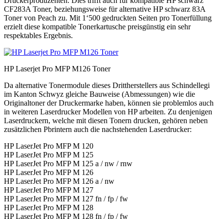
Druckerproduzenten. Dies trifft auch für kompatible HP schwarz
CF283A Toner, beziehungsweise für alternative HP schwarz 83A
Toner von Peach zu. Mit 1‘500 gedruckten Seiten pro Tonerfüllung
erzielt diese kompatible Tonerkartusche preisgünstig ein sehr
respektables Ergebnis.
HP Laserjet Pro MFP M126 Toner
Da alternative Tonermodule dieses Drittherstellers aus Schindellegi
im Kanton Schwyz gleiche Bauweise (Abmessungen) wie die
Originaltoner der Druckermarke haben, können sie problemlos auch
in weiteren Laserdrucker Modellen von HP arbeiten. Zu denjenigen
Laserdruckern, welche mit diesen Tonern drucken, gehören neben
zusätzlichen Pbrintern auch die nachstehenden Laserdrucker:
HP LaserJet Pro MFP M 120
HP LaserJet Pro MFP M 125
HP LaserJet Pro MFP M 125 a / nw / rnw
HP LaserJet Pro MFP M 126
HP LaserJet Pro MFP M 126 a / nw
HP LaserJet Pro MFP M 127
HP LaserJet Pro MFP M 127 fn / fp / fw
HP LaserJet Pro MFP M 128
HP LaserJet Pro MFP M 128 fn / fp / fw