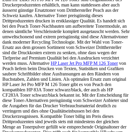
Druckerproduzenten erhältlich, man kann stattdessen aber auch
äusserst günstige Ersatztoner vom Dritthersteller Peach aus der
Schweiz kaufen. Alternative Toner preisgünstig dieses
Drittproduzenten drucken in erstklassiger Qualität. Es handelt sich
bei den Peach Toner-Nachbauten um aufbereitete Tonermodule, an
denen sämtliche Verschleissteile komplett ausgetauscht werden. Sehr
umweltschonend und extrem preisgünstig sind diese Alternativtoner
dank moderner Recycling Technologie. Mit der Wahl von Toner-
Ersatz aus dem grossen Sortiment vom Schweizer Dritthersteller
sind die Druckkosten extrem zu senken, ohne dass wegen der
Tiefpreise auf Premium Qualität bei den Ausdrucken verzichtet
werden muss. Alternative
HP Laser Jet Pro MFP M 126 Toner
von
Peach liefern beim Drucken von Texten, Statistiken und Grafiken
saubere Schriftbilder ohne Ausfransungen an den Rändern von
Buchstaben, Zahlen und Linien. Als optimalen Ersatz zum original
HP Laser Jet Pro MFP M 126 Toner gibt es von Peach den
kompatiblen HP 83A Toner schwarz/black, der auch als HP
CF283A Toner schwarz/black bekannt ist. Mit der Entscheidung für
diese Toner-Alternativen preisgünstig vom Schweizer Anbieter sind
die Ausgaben für das Drucker Verbrauchsmaterial deutlich zu
verringern und dies ohne Qualitätseinbussen bei den
Druckerzeugnissen. Kompatible Toner billig im Preis dieses
Drittproduzenten sind jeweils stets mit mindestens der gleichen
Menge an Tonerpulver gefüllt wie entsprechende Originaltoner der