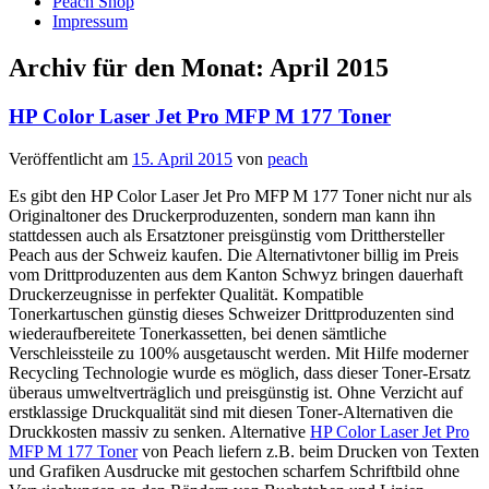
Peach Shop
Impressum
Archiv für den Monat:
April 2015
HP Color Laser Jet Pro MFP M 177 Toner
Veröffentlicht am
15. April 2015
von
peach
Es gibt den HP Color Laser Jet Pro MFP M 177 Toner nicht nur als
Originaltoner des Druckerproduzenten, sondern man kann ihn
stattdessen auch als Ersatztoner preisgünstig vom Dritthersteller
Peach aus der Schweiz kaufen. Die Alternativtoner billig im Preis
vom Drittproduzenten aus dem Kanton Schwyz bringen dauerhaft
Druckerzeugnisse in perfekter Qualität. Kompatible
Tonerkartuschen günstig dieses Schweizer Drittproduzenten sind
wiederaufbereitete Tonerkassetten, bei denen sämtliche
Verschleissteile zu 100% ausgetauscht werden. Mit Hilfe moderner
Recycling Technologie wurde es möglich, dass dieser Toner-Ersatz
überaus umweltverträglich und preisgünstig ist. Ohne Verzicht auf
erstklassige Druckqualität sind mit diesen Toner-Alternativen die
Druckkosten massiv zu senken. Alternative
HP Color Laser Jet Pro
MFP M 177 Toner
von Peach liefern z.B. beim Drucken von Texten
und Grafiken Ausdrucke mit gestochen scharfem Schriftbild ohne