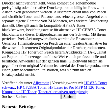
Drucker nicht verloren geht, wenn kompatible Tonermodule
preisgünstig oder alternative Druckerpatronen billig im Preis zum
Ausdrucken genommen werden. Ausserdem erhält man von Peach
auf sämtliche Toner und Patronen aus seinem grossen Angebot eine
separate eigene Garantie von 24 Monaten, was weitere Absicherung
darstellt. Dies gilt auch für kompatible HP 83A Toner
black/schwarz, beziehungsweise für alternative HP CF283A Toner
black/schwarz dieses Drittproduzenten aus der Schweiz. Mit ihrem
perfekten Preis-Leistungsverhältnis werden die Ersatztoner und
Generika Tintenpatronen von Peach zu einer idealen Alternative für
die wesentlich teureren Originalprodukte der Druckerproduzenten.
Kompatible HP Toner von Peach liefern Ausdrucke in 1A-Qualität
zu Papier und überzeugen auf diese Weise auch professionelle und
berufliche Anwender auf der ganzen linie. Gleichwohl bieten sie
gegenüber dem original Verbrauchsmaterial der Druckerproduzenten
einen ganz beachtlichen Preisvorteil, was sie zum idealen
Ersatzprodukt macht.
Veröffentlicht unter
Allgemein
|
Verschlagwortet mit
HP 83A Toner
schwarz
,
HP CF283A Toner
,
HP Laser jet Pro MFP M 126 Toner
,
Kompatible HP Toner
,
Toner-Alternativen preisgünstig
Suchen
Neueste Beiträge