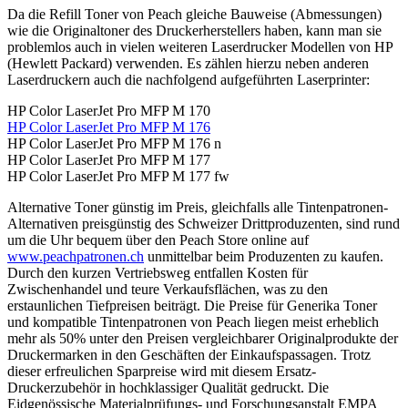
Da die Refill Toner von Peach gleiche Bauweise (Abmessungen)
wie die Originaltoner des Druckerherstellers haben, kann man sie
problemlos auch in vielen weiteren Laserdrucker Modellen von HP
(Hewlett Packard) verwenden. Es zählen hierzu neben anderen
Laserdruckern auch die nachfolgend aufgeführten Laserprinter:
HP Color LaserJet Pro MFP M 170
HP Color LaserJet Pro MFP M 176
HP Color LaserJet Pro MFP M 176 n
HP Color LaserJet Pro MFP M 177
HP Color LaserJet Pro MFP M 177 fw
Alternative Toner günstig im Preis, gleichfalls alle Tintenpatronen-
Alternativen preisgünstig des Schweizer Drittproduzenten, sind rund
um die Uhr bequem über den Peach Store online auf
www.peachpatronen.ch
unmittelbar beim Produzenten zu kaufen.
Durch den kurzen Vertriebsweg entfallen Kosten für
Zwischenhandel und teure Verkaufsflächen, was zu den
erstaunlichen Tiefpreisen beiträgt. Die Preise für Generika Toner
und kompatible Tintenpatronen von Peach liegen meist erheblich
mehr als 50% unter den Preisen vergleichbarer Originalprodukte der
Druckermarken in den Geschäften der Einkaufspassagen. Trotz
dieser erfreulichen Sparpreise wird mit diesem Ersatz-
Druckerzubehör in hochklassiger Qualität gedruckt. Die
Eidgenössische Materialprüfungs- und Forschungsanstalt EMPA