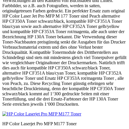
Verwischungen an den Rändern von Buchstaben und Linien.
Farbbilder, so z.B. auch Fotografien, werden in satten,
originalgetreuen Farben gedruckt. Ein perfekter Ersatz zum original
HP Color Laser Jet Pro MFP M 177 Toner sind Peach alternative
HP CF350A Toner schwarz/black, kompatible HP CF351A Toner
blau/cyan sowie auch alternative HP CF352A Toner gelb/yellow
und kompatible HP CF353A Toner rot/magenta, alle auch unter der
Bezeichnung HP 130A Toner bekannt. Die Verwendung dieser
Toner-Nachbauten preisgünstig senkt die Ausgaben für das Drucker
Verbrauchsmaterial extrem und dies ohne Verlust bester
Druckqualität. Kompatible Tonermodule des Drittherstellers aus
Schindellegi sind stets mit mindestens gleich viel Tonerpulver gefüllt
wie vergleichbare Originaltoner der Druckermarken. Natürlich trifft
dies auch für kompatible HP CF350A schwarz/black Toner,
alternative HP CF351A blau/cyan Toner, kompatible HP CF352A
gelb/yellow Toner und Ersatz HP CF353A rot/magenta Toner , alle
von Peach, zu. Diese Recycling Toner günstig erbringen sehr
beachtliche Druckleistung, denn der kompatible HP CF350A Toner
schwarz/black kommt auf 1‘300 gedruckte Seiten mit einer
Tonerfüllung, und die drei Ersatz-Farbtoner der HP 130A Toner
Serie erreichen jeweils 1‘000 Druckseiten.
HP Color Laserjet Pro MFP M177 Toner