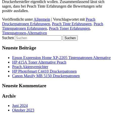
Druckerhersteller eigentlich wollen. Zusammenfassend lässt sich
sagen, dass bei Peach Tinte Erfahrungen die Bewertungen sehr
positiv ausfallen.
Veröffentlicht unter
Allgemein
|
Verschlagwortet mit
Peach
Druckerpatronen Erfahrungen
,
Peach Tinte Erfahrungen
,
Peach
Tintenpatronen Erfahrungen
,
Peach Toner Erfahrungen
,
Tintenpatronen-Alternativen
Suchen
Neueste Beiträge
Epson Expression Home XP-2205 Tintenpatronen Alternative
HP 415A Toner Alternative Peach
Peach Aktenvernichter
HP PhotoSmart C4410 Druckerpatronen
Canon Maxify MB 5150 Druckerpatronen
Neueste Kommentare
Archiv
Juni 2024
Oktober 2023