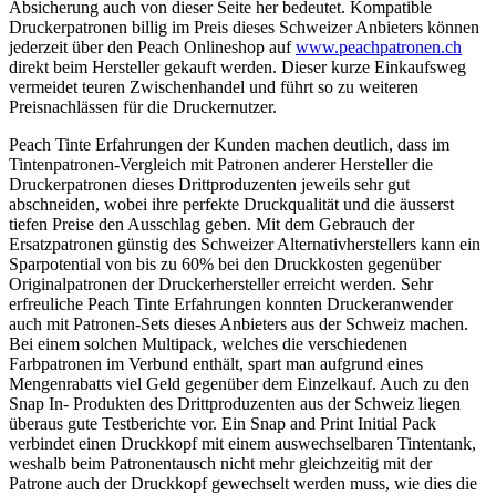
Absicherung auch von dieser Seite her bedeutet. Kompatible
Druckerpatronen billig im Preis dieses Schweizer Anbieters können
jederzeit über den Peach Onlineshop auf
www.peachpatronen.ch
direkt beim Hersteller gekauft werden. Dieser kurze Einkaufsweg
vermeidet teuren Zwischenhandel und führt so zu weiteren
Preisnachlässen für die Druckernutzer.
Peach Tinte Erfahrungen der Kunden machen deutlich, dass im
Tintenpatronen-Vergleich mit Patronen anderer Hersteller die
Druckerpatronen dieses Drittproduzenten jeweils sehr gut
abschneiden, wobei ihre perfekte Druckqualität und die äusserst
tiefen Preise den Ausschlag geben. Mit dem Gebrauch der
Ersatzpatronen günstig des Schweizer Alternativherstellers kann ein
Sparpotential von bis zu 60% bei den Druckkosten gegenüber
Originalpatronen der Druckerhersteller erreicht werden. Sehr
erfreuliche Peach Tinte Erfahrungen konnten Druckeranwender
auch mit Patronen-Sets dieses Anbieters aus der Schweiz machen.
Bei einem solchen Multipack, welches die verschiedenen
Farbpatronen im Verbund enthält, spart man aufgrund eines
Mengenrabatts viel Geld gegenüber dem Einzelkauf. Auch zu den
Snap In- Produkten des Drittproduzenten aus der Schweiz liegen
überaus gute Testberichte vor. Ein Snap and Print Initial Pack
verbindet einen Druckkopf mit einem auswechselbaren Tintentank,
weshalb beim Patronentausch nicht mehr gleichzeitig mit der
Patrone auch der Druckkopf gewechselt werden muss, wie dies die