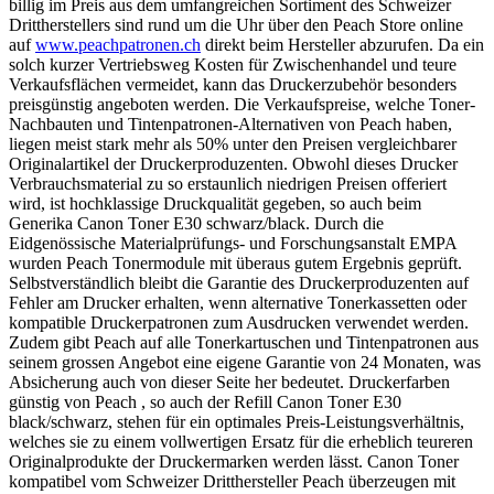
billig im Preis aus dem umfangreichen Sortiment des Schweizer
Drittherstellers sind rund um die Uhr über den Peach Store online
auf
www.peachpatronen.ch
direkt beim Hersteller abzurufen. Da ein
solch kurzer Vertriebsweg Kosten für Zwischenhandel und teure
Verkaufsflächen vermeidet, kann das Druckerzubehör besonders
preisgünstig angeboten werden. Die Verkaufspreise, welche Toner-
Nachbauten und Tintenpatronen-Alternativen von Peach haben,
liegen meist stark mehr als 50% unter den Preisen vergleichbarer
Originalartikel der Druckerproduzenten. Obwohl dieses Drucker
Verbrauchsmaterial zu so erstaunlich niedrigen Preisen offeriert
wird, ist hochklassige Druckqualität gegeben, so auch beim
Generika Canon Toner E30 schwarz/black. Durch die
Eidgenössische Materialprüfungs- und Forschungsanstalt EMPA
wurden Peach Tonermodule mit überaus gutem Ergebnis geprüft.
Selbstverständlich bleibt die Garantie des Druckerproduzenten auf
Fehler am Drucker erhalten, wenn alternative Tonerkassetten oder
kompatible Druckerpatronen zum Ausdrucken verwendet werden.
Zudem gibt Peach auf alle Tonerkartuschen und Tintenpatronen aus
seinem grossen Angebot eine eigene Garantie von 24 Monaten, was
Absicherung auch von dieser Seite her bedeutet. Druckerfarben
günstig von Peach , so auch der Refill Canon Toner E30
black/schwarz, stehen für ein optimales Preis-Leistungsverhältnis,
welches sie zu einem vollwertigen Ersatz für die erheblich teureren
Originalprodukte der Druckermarken werden lässt. Canon Toner
kompatibel vom Schweizer Dritthersteller Peach überzeugen mit