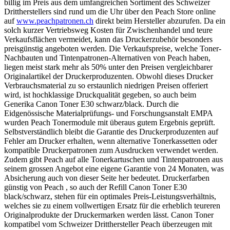
billig im Preis aus dem umfangreichen Sortiment des Schweizer
Drittherstellers sind rund um die Uhr über den Peach Store online
auf
www.peachpatronen.ch
direkt beim Hersteller abzurufen. Da ein
solch kurzer Vertriebsweg Kosten für Zwischenhandel und teure
Verkaufsflächen vermeidet, kann das Druckerzubehör besonders
preisgünstig angeboten werden. Die Verkaufspreise, welche Toner-
Nachbauten und Tintenpatronen-Alternativen von Peach haben,
liegen meist stark mehr als 50% unter den Preisen vergleichbarer
Originalartikel der Druckerproduzenten. Obwohl dieses Drucker
Verbrauchsmaterial zu so erstaunlich niedrigen Preisen offeriert
wird, ist hochklassige Druckqualität gegeben, so auch beim
Generika Canon Toner E30 schwarz/black. Durch die
Eidgenössische Materialprüfungs- und Forschungsanstalt EMPA
wurden Peach Tonermodule mit überaus gutem Ergebnis geprüft.
Selbstverständlich bleibt die Garantie des Druckerproduzenten auf
Fehler am Drucker erhalten, wenn alternative Tonerkassetten oder
kompatible Druckerpatronen zum Ausdrucken verwendet werden.
Zudem gibt Peach auf alle Tonerkartuschen und Tintenpatronen aus
seinem grossen Angebot eine eigene Garantie von 24 Monaten, was
Absicherung auch von dieser Seite her bedeutet. Druckerfarben
günstig von Peach , so auch der Refill Canon Toner E30
black/schwarz, stehen für ein optimales Preis-Leistungsverhältnis,
welches sie zu einem vollwertigen Ersatz für die erheblich teureren
Originalprodukte der Druckermarken werden lässt. Canon Toner
kompatibel vom Schweizer Dritthersteller Peach überzeugen mit