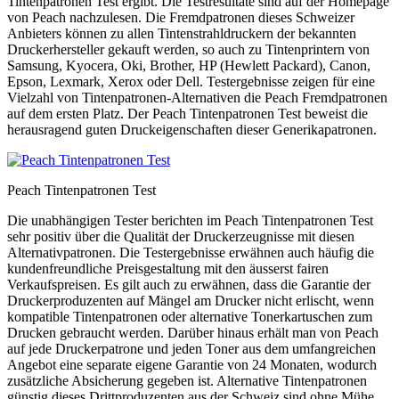
Tintenpatronen Test ergibt. Die Testresultate sind auf der Homepage
von Peach nachzulesen. Die Fremdpatronen dieses Schweizer
Anbieters können zu allen Tintenstrahldruckern der bekannten
Druckerhersteller gekauft werden, so auch zu Tintenprintern von
Samsung, Kyocera, Oki, Brother, HP (Hewlett Packard), Canon,
Epson, Lexmark, Xerox oder Dell. Testergebnisse zeigen für eine
Vielzahl von Tintenpatronen-Alternativen die Peach Fremdpatronen
auf dem ersten Platz. Der Peach Tintenpatronen Test beweist die
herausragend guten Druckeigenschaften dieser Generikapatronen.
Peach Tintenpatronen Test
Die unabhängigen Tester berichten im Peach Tintenpatronen Test
sehr positiv über die Qualität der Druckerzeugnisse mit diesen
Alternativpatronen. Die Testergebnisse erwähnen auch häufig die
kundenfreundliche Preisgestaltung mit den äusserst fairen
Verkaufspreisen. Es gilt auch zu erwähnen, dass die Garantie der
Druckerproduzenten auf Mängel am Drucker nicht erlischt, wenn
kompatible Tintenpatronen oder alternative Tonerkartuschen zum
Drucken gebraucht werden. Darüber hinaus erhält man von Peach
auf jede Druckerpatrone und jeden Toner aus dem umfangreichen
Angebot eine separate eigene Garantie von 24 Monaten, wodurch
zusätzliche Absicherung gegeben ist. Alternative Tintenpatronen
günstig dieses Drittproduzenten aus der Schweiz sind ohne Mühe