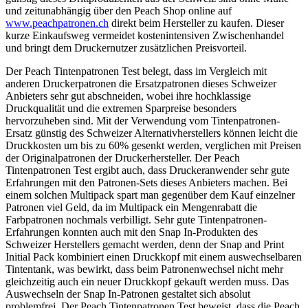
und zeitunabhängig über den Peach Shop online auf
www.peachpatronen.ch
direkt beim Hersteller zu kaufen. Dieser
kurze Einkaufsweg vermeidet kostenintensiven Zwischenhandel
und bringt dem Druckernutzer zusätzlichen Preisvorteil.
Der Peach Tintenpatronen Test belegt, dass im Vergleich mit
anderen Druckerpatronen die Ersatzpatronen dieses Schweizer
Anbieters sehr gut abschneiden, wobei ihre hochklassige
Druckqualität und die extremen Sparpreise besonders
hervorzuheben sind. Mit der Verwendung vom Tintenpatronen-
Ersatz günstig des Schweizer Alternativherstellers können leicht die
Druckkosten um bis zu 60% gesenkt werden, verglichen mit Preisen
der Originalpatronen der Druckerhersteller. Der Peach
Tintenpatronen Test ergibt auch, dass Druckeranwender sehr gute
Erfahrungen mit den Patronen-Sets dieses Anbieters machen. Bei
einem solchen Multipack spart man gegenüber dem Kauf einzelner
Patronen viel Geld, da im Multipack ein Mengenrabatt die
Farbpatronen nochmals verbilligt. Sehr gute Tintenpatronen-
Erfahrungen konnten auch mit den Snap In-Produkten des
Schweizer Herstellers gemacht werden, denn der Snap and Print
Initial Pack kombiniert einen Druckkopf mit einem auswechselbaren
Tintentank, was bewirkt, dass beim Patronenwechsel nicht mehr
gleichzeitig auch ein neuer Druckkopf gekauft werden muss. Das
Auswechseln der Snap In-Patronen gestaltet sich absolut
problemfrei. Der Peach Tintenpatronen Test beweist, dass die Peach