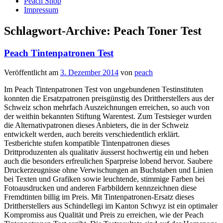
Peach Shop
Impressum
Schlagwort-Archive:
Peach Toner Test
Peach Tintenpatronen Test
Veröffentlicht am
3. Dezember 2014
von
peach
Im Peach Tintenpatronen Test von ungebundenen Testinstituten
konnten die Ersatzpatronen preisgünstig des Drittherstellers aus der
Schweiz schon mehrfach Auszeichnungen erreichen, so auch von
der weithin bekannten Stiftung Warentest. Zum Testsieger wurden
die Alternativpatronen dieses Anbieters, die in der Schweiz
entwickelt werden, auch bereits verschiedentlich erklärt.
Testberichte stufen kompatible Tintenpatronen dieses
Drittproduzenten als qualitativ äusserst hochwertig ein und heben
auch die besonders erfreulichen Sparpreise lobend hervor. Saubere
Druckerzeugnisse ohne Verwischungen an Buchstaben und Linien
bei Texten und Grafiken sowie leuchtende, stimmige Farben bei
Fotoausdrucken und anderen Farbbildern kennzeichnen diese
Fremdtinten billig im Preis. Mit Tintenpatronen-Ersatz dieses
Drittherstellers aus Schindellegi im Kanton Schwyz ist ein optimaler
Kompromiss aus Qualität und Preis zu erreichen, wie der Peach