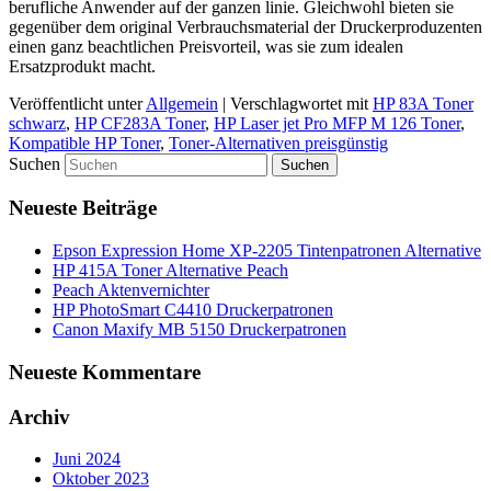
berufliche Anwender auf der ganzen linie. Gleichwohl bieten sie
gegenüber dem original Verbrauchsmaterial der Druckerproduzenten
einen ganz beachtlichen Preisvorteil, was sie zum idealen
Ersatzprodukt macht.
Veröffentlicht unter
Allgemein
|
Verschlagwortet mit
HP 83A Toner
schwarz
,
HP CF283A Toner
,
HP Laser jet Pro MFP M 126 Toner
,
Kompatible HP Toner
,
Toner-Alternativen preisgünstig
Suchen
Neueste Beiträge
Epson Expression Home XP-2205 Tintenpatronen Alternative
HP 415A Toner Alternative Peach
Peach Aktenvernichter
HP PhotoSmart C4410 Druckerpatronen
Canon Maxify MB 5150 Druckerpatronen
Neueste Kommentare
Archiv
Juni 2024
Oktober 2023