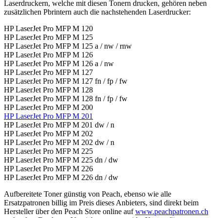
Laserdruckern, welche mit diesen Tonern drucken, gehören neben
zusätzlichen Pbrintern auch die nachstehenden Laserdrucker:
HP LaserJet Pro MFP M 120
HP LaserJet Pro MFP M 125
HP LaserJet Pro MFP M 125 a / nw / rnw
HP LaserJet Pro MFP M 126
HP LaserJet Pro MFP M 126 a / nw
HP LaserJet Pro MFP M 127
HP LaserJet Pro MFP M 127 fn / fp / fw
HP LaserJet Pro MFP M 128
HP LaserJet Pro MFP M 128 fn / fp / fw
HP LaserJet Pro MFP M 200
HP LaserJet Pro MFP M 201
HP LaserJet Pro MFP M 201 dw / n
HP LaserJet Pro MFP M 202
HP LaserJet Pro MFP M 202 dw / n
HP LaserJet Pro MFP M 225
HP LaserJet Pro MFP M 225 dn / dw
HP LaserJet Pro MFP M 226
HP LaserJet Pro MFP M 226 dn / dw
Aufbereitete Toner günstig von Peach, ebenso wie alle
Ersatzpatronen billig im Preis dieses Anbieters, sind direkt beim
Hersteller über den Peach Store online auf
www.peachpatronen.ch