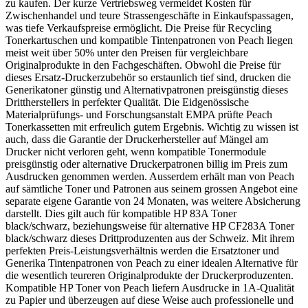
zu kaufen. Der kurze Vertriebsweg vermeidet Kosten für
Zwischenhandel und teure Strassengeschäfte in Einkaufspassagen,
was tiefe Verkaufspreise ermöglicht. Die Preise für Recycling
Tonerkartuschen und kompatible Tintenpatronen von Peach liegen
meist weit über 50% unter den Preisen für vergleichbare
Originalprodukte in den Fachgeschäften. Obwohl die Preise für
dieses Ersatz-Druckerzubehör so erstaunlich tief sind, drucken die
Generikatoner günstig und Alternativpatronen preisgünstig dieses
Drittherstellers in perfekter Qualität. Die Eidgenössische
Materialprüfungs- und Forschungsanstalt EMPA prüfte Peach
Tonerkassetten mit erfreulich gutem Ergebnis. Wichtig zu wissen ist
auch, dass die Garantie der Druckerhersteller auf Mängel am
Drucker nicht verloren geht, wenn kompatible Tonermodule
preisgünstig oder alternative Druckerpatronen billig im Preis zum
Ausdrucken genommen werden. Ausserdem erhält man von Peach
auf sämtliche Toner und Patronen aus seinem grossen Angebot eine
separate eigene Garantie von 24 Monaten, was weitere Absicherung
darstellt. Dies gilt auch für kompatible HP 83A Toner
black/schwarz, beziehungsweise für alternative HP CF283A Toner
black/schwarz dieses Drittproduzenten aus der Schweiz. Mit ihrem
perfekten Preis-Leistungsverhältnis werden die Ersatztoner und
Generika Tintenpatronen von Peach zu einer idealen Alternative für
die wesentlich teureren Originalprodukte der Druckerproduzenten.
Kompatible HP Toner von Peach liefern Ausdrucke in 1A-Qualität
zu Papier und überzeugen auf diese Weise auch professionelle und