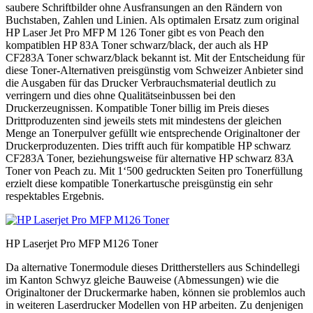
saubere Schriftbilder ohne Ausfransungen an den Rändern von
Buchstaben, Zahlen und Linien. Als optimalen Ersatz zum original
HP Laser Jet Pro MFP M 126 Toner gibt es von Peach den
kompatiblen HP 83A Toner schwarz/black, der auch als HP
CF283A Toner schwarz/black bekannt ist. Mit der Entscheidung für
diese Toner-Alternativen preisgünstig vom Schweizer Anbieter sind
die Ausgaben für das Drucker Verbrauchsmaterial deutlich zu
verringern und dies ohne Qualitätseinbussen bei den
Druckerzeugnissen. Kompatible Toner billig im Preis dieses
Drittproduzenten sind jeweils stets mit mindestens der gleichen
Menge an Tonerpulver gefüllt wie entsprechende Originaltoner der
Druckerproduzenten. Dies trifft auch für kompatible HP schwarz
CF283A Toner, beziehungsweise für alternative HP schwarz 83A
Toner von Peach zu. Mit 1‘500 gedruckten Seiten pro Tonerfüllung
erzielt diese kompatible Tonerkartusche preisgünstig ein sehr
respektables Ergebnis.
HP Laserjet Pro MFP M126 Toner
Da alternative Tonermodule dieses Drittherstellers aus Schindellegi
im Kanton Schwyz gleiche Bauweise (Abmessungen) wie die
Originaltoner der Druckermarke haben, können sie problemlos auch
in weiteren Laserdrucker Modellen von HP arbeiten. Zu denjenigen