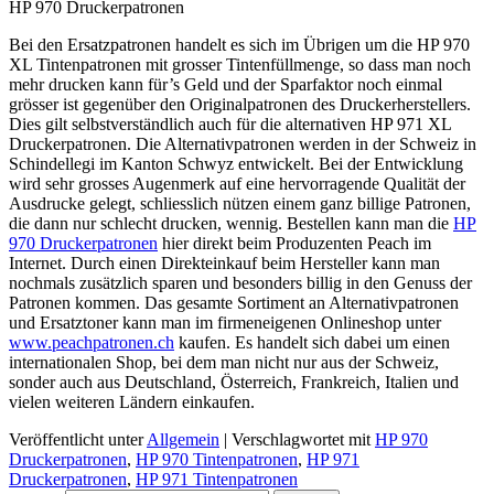
HP 970 Druckerpatronen
Bei den Ersatzpatronen handelt es sich im Übrigen um die HP 970
XL Tintenpatronen mit grosser Tintenfüllmenge, so dass man noch
mehr drucken kann für’s Geld und der Sparfaktor noch einmal
grösser ist gegenüber den Originalpatronen des Druckerherstellers.
Dies gilt selbstverständlich auch für die alternativen HP 971 XL
Druckerpatronen. Die Alternativpatronen werden in der Schweiz in
Schindellegi im Kanton Schwyz entwickelt. Bei der Entwicklung
wird sehr grosses Augenmerk auf eine hervorragende Qualität der
Ausdrucke gelegt, schliesslich nützen einem ganz billige Patronen,
die dann nur schlecht drucken, wennig. Bestellen kann man die
HP
970 Druckerpatronen
hier direkt beim Produzenten Peach im
Internet. Durch einen Direkteinkauf beim Hersteller kann man
nochmals zusätzlich sparen und besonders billig in den Genuss der
Patronen kommen. Das gesamte Sortiment an Alternativpatronen
und Ersatztoner kann man im firmeneigenen Onlineshop unter
www.peachpatronen.ch
kaufen. Es handelt sich dabei um einen
internationalen Shop, bei dem man nicht nur aus der Schweiz,
sonder auch aus Deutschland, Österreich, Frankreich, Italien und
vielen weiteren Ländern einkaufen.
Veröffentlicht unter
Allgemein
|
Verschlagwortet mit
HP 970
Druckerpatronen
,
HP 970 Tintenpatronen
,
HP 971
Druckerpatronen
,
HP 971 Tintenpatronen