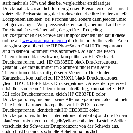
stark mehr als 50% und dies bei vergleichbar erstklassiger
Druckqualität. Ursächlich für den grossen Preisunterschied ist nicht
zuletzt die Preisgestaltung der Produzenten, die ihre Printer zu tiefen
Lockpreisen anbieten, bei Patronen und Tonern dann jedoch umso
heftiger zulangen. Wer preissensibel einkauft, aber nicht auf beste
Druckqualität verzichten will, der greift zu Recycling
Druckerpatronen des Schweizer Drittproduzenten und kauft diese
online auf
www.peachpatronen.ch
direkt beim Dritthersteller. Auch
preisgünstige aufbereitete HP PhotoSmart C4410 Tintenpatronen
sind in seinem Sortiment stets abrufbereit, so auch die Peach
Tintenpatronen black/schwarz, kompatibel zu HP 350 black
Druckerpatronen, auch HP CB335EE black Druckerpatronen
genannt. Gleichfalls immer im Sortiment findet man seine
Tintenpatronen black mit grösserer Menge an Tinte in den
Kartuschen, kompatibel zu HP 350XL black Druckerpatronen,
gleich HP CB336EE black Druckerpatronen. Ausserdem jederzeit
erhältlich sind seine Tintenpatronen dreifarbig, kompatibel zu HP
351 color Druckerpatronen, gleich HP CB337EE color
Druckerpatronen, und auch seine Alternativpatronen color mit mehr
Tinte in den Patronen, kompatibel zu HP 351XL color
Druckerpatronen, identisch mit HP CB338EE color
Druckerpatronen. In den Tintenpatronen dreifarbig sind die Farben
blau/cyan, rot/magenta und gelb/yellow enthalten. Bestellte Artikel
verschickt der Schweizer Drittproduzent von der Schweiz aus,
dadurch ist besonders schnelle Belieferung möglich.