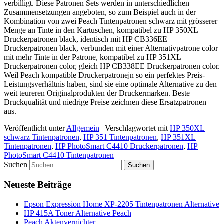
verbilligt. Diese Patronen Sets werden in unterschiedlichen
Zusammensetzungen angeboten, so zum Beispiel auch in der
Kombination von zwei Peach Tintenpatronen schwarz mit grösserer
Menge an Tinte in den Kartuschen, kompatibel zu HP 350XL
Druckerpatronen black, identisch mit HP CB336EE
Druckerpatronen black, verbunden mit einer Alternativpatrone color
mit mehr Tinte in der Patrone, kompatibel zu HP 351XL
Druckerpatronen color, gleich HP CB338EE Druckerpatronen color.
Weil Peach kompatible Druckerpatronejn so ein perfektes Preis-
Leistungsverhältnis haben, sind sie eine optimale Alternative zu den
weit teureren Originalprodukten der Druckermarken. Beste
Druckqualität und niedrige Preise zeichnen diese Ersatzpatronen
aus.
Veröffentlicht unter
Allgemein
|
Verschlagwortet mit
HP 350XL
schwarz Tintenpatronen
,
HP 351 Tintenpatronen
,
HP 351XL
Tintenpatronen
,
HP PhotoSmart C4410 Druckerpatronen
,
HP
PhotoSmart C4410 Tintenpatronen
Suchen
Neueste Beiträge
Epson Expression Home XP-2205 Tintenpatronen Alternative
HP 415A Toner Alternative Peach
Peach Aktenvernichter