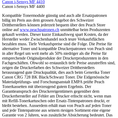
Canon i-Sensys MF 4410
Canon i-Sensys MF 4400
Kompatible Tonermodule günstig und auch alle Ersatzpatronen
billig im Preis aus dem grossen Angebot des Schweizer
Drittherstellers können jederzeit bequem über den Peach Store
online auf
www.peachpatronen.ch
unmittelbar beim Produzenten
gekauft werden. Dieser kurze Einkaufsweg spart Kosten, da der
Hersteller weder Zwischenhandel noch teure Verkaufsflächen
bezahlen muss. Tiefe Verkaufspreise sind die Folge. Die Preise für
alternative Toner und kompatible Druckerpatronen von Peach sind
in aller Regel um weit mehr als 50% niedriger als die Preise für
entsprechende Originalprodukte der Druckerproduzenten in den
Fachgeschäften. Obwohl so erstaunlich tiefe Preise anzutreffen sind,
zeigen die Druckerfarben des Schweizer Drittherstellers
herausragend gute Druckqualität, dies auch beim Generika Toner
Canon CRG 728 BK Black/Schwarz Toner. Die Eidgenössische
Materialprüfungs- und Forschungsanstalt EMPA prüfte Peach
Tonerkassetten mit überzeugend gutem Ergebnis. Der
Garantieanspruch des Druckereigentümers gegenüber dem
Druckerhersteller auf Fehler am Drucker erlischt nicht, wenn man
mit Refill-Tonerkartuschen oder Ersatz-Tintenpatronen druckt, er
bleibt bestehen. Ausserdem erhält man von Peach auf jeden Toner
und jede Tintenpatrone aus seinem riesigen Sortiment eine eigene
Garantie von 2 Jahren, was zusätzliche Absicherung bedeutet. Das