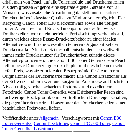
erhält man von Peach auf alle Tonermodule und Druckerpatronen
aus dem grossen Angebot eine separate eigene Garantie von 24
Monaten, was zusätzliche Absicherung darstellt und risikoloses
Drucken in hochklassiger Qualität zu Minipreisen ermöglicht. Der
Recycling Canon Toner E30 black/schwarz sowie alle übrigen
Toner-Alternativen und Ersatz-Tintenpatronen des Schweizer
Drittherstellers weisen ein perfektes Preis-Leistungsverhältnis auf,
durch welches dieses Ersatz-Druckerzubehör zu einer idealen
Alternative wird für die wesentlich teureren Originalartikel der
Druckermarke. Nicht zuletzt deshalb entscheiden sich weltweit
immer mehr Druckernutzer für Druckerfarben günstig dieses
Alternativproduzenten. Die Canon E30 Toner Generika von Peach
liefern beste Druckerzeugnisse zu Papier und dies bei einem sehr
tiefen Preis, was sie zum idealen Ersatzprodukt für die teureren
Originaltoner der Druckermarke macht. Die Canon Ersatztoner aus
der Schweiz sind preiswert und sorgen für Ausdrucke auf höchstem
Niveau mit gestochen scharfem Textdruck und exzellentem
Fotodruck. Canon Toner Generika vom Dritthersteller Peach sind
hochwertige Ersatzprodukte mit vortrefflichen Druckeigenschaften,
die gegenüber dem orignal Lasertoner des Druckerherstellers einen
beachtlichen Preisvorteil liefern.
Veröffentlicht unter
Allgemein
|
Verschlagwortet mit
Canon E30
Toner Generika
,
Canon Ersatztoner
,
Canon FC 300 Toner
,
Canon
Toner Generika
,
Lasertoner