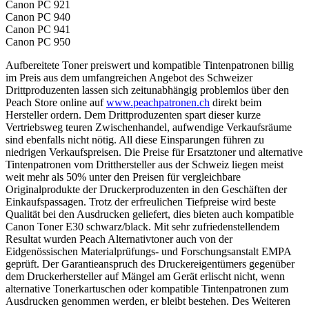
Canon PC 921
Canon PC 940
Canon PC 941
Canon PC 950
Aufbereitete Toner preiswert und kompatible Tintenpatronen billig
im Preis aus dem umfangreichen Angebot des Schweizer
Drittproduzenten lassen sich zeitunabhängig problemlos über den
Peach Store online auf
www.peachpatronen.ch
direkt beim
Hersteller ordern. Dem Drittproduzenten spart dieser kurze
Vertriebsweg teuren Zwischenhandel, aufwendige Verkaufsräume
sind ebenfalls nicht nötig. All diese Einsparungen führen zu
niedrigen Verkaufspreisen. Die Preise für Ersatztoner und alternative
Tintenpatronen vom Dritthersteller aus der Schweiz liegen meist
weit mehr als 50% unter den Preisen für vergleichbare
Originalprodukte der Druckerproduzenten in den Geschäften der
Einkaufspassagen. Trotz der erfreulichen Tiefpreise wird beste
Qualität bei den Ausdrucken geliefert, dies bieten auch kompatible
Canon Toner E30 schwarz/black. Mit sehr zufriedenstellendem
Resultat wurden Peach Alternativtoner auch von der
Eidgenössischen Materialprüfungs- und Forschungsanstalt EMPA
geprüft. Der Garantieanspruch des Druckereigentümers gegenüber
dem Druckerhersteller auf Mängel am Gerät erlischt nicht, wenn
alternative Tonerkartuschen oder kompatible Tintenpatronen zum
Ausdrucken genommen werden, er bleibt bestehen. Des Weiteren