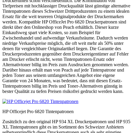
Druckertinten schon verschiedentlich. Die Kombination von
Tiefpreisen mit hochklassiger Druckqualität lässt günstige alternative
Tintenpatronen dieses Schweizer Drittproduzenten zu einem idealen
Ersatz für die weit teureren Originalprodukte der Druckermarken
werden. Kompatible HP OfficeJet Pro 6820 Druckerpatronen sind
direkt über den Onlineshop von Peach erhältlich. Dieser kurze
Einkaufsweg spart viele Kosten, so zum Beispiel für
Zwischenhandel und aufwendige Verkaufsräume. Dadurch werden
niedrige Verkaufspreise möglich, die oft weit mehr als 50% unter
denen für vergleichbare Originalartikel liegen. Die Garantie des
Druckerproduzenten gegenüber dem Druckereigentümer auf Fehler
am Drucker erlischt nicht, wenn Tintenpatronen-Ersatz oder
Alternativtoner billig im Preis zum Ausdrucken genommen werden.
Darüber hinaus erhält man von Peach auf jede Tintenpatrone und
jeden Toner aus seinem umfangreichen Angebot eine eigene
Garantie von 24 Monaten, was bedeutet, dass mit diesen Ersatz-
Tintenpatronen billig im Preis und Toner-Alternativen günstig in
bester Qualität zu tiefen Preisen risikofrei gedruckt werden kann.
HP Officejet Pro 6820 Tintenpatronen
Zusätzlich zu den original HP 934 XL Druckerpatronen und HP 935
XL Tintenpatronen gibt es im Sortiment des Schweizer Anbieters
selbstverständlich diese Druckerpatronen auch als sehr günstige