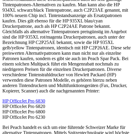
Tintenpatronen-Alternativen zu kaufen. Man kann also die HP
934XL schwarz/black Tintenpatrone, auch C2P23AE genannt, mit
100% neuem Chip incl. Tintenstandsanzeige als Ersatzpatronen
kaufen. Dies gilt ebenso für die HP 935XL blau/cyan
Druckerpatrone, auch als HP C2P24AE Patrone bekannt.
Gleichfalls als alternative Tintenpatronen preisgünstig im Angebot
sind die HP 935XL rot/magenta Druckerpatronen, auch unter der
Bezeichnung HP C2P25AE bekannt, sowie die HP 935XL
gelb/yellow Tintenpatronen, identisch mit HP C2P26AE. Diese sehr
preiswerten Alternativpatronen kann man nicht nur als einzelne
Patronen kaufen, sondern es gibt sie auch im Peach Spar Pack. Bei
einem solchen Multipack führt ein Mengenrabatt nochmals zu
niedrigeren Preisen für die einzelnen Druckerpatronen. Diverse
verschiedene Tintenstrahldrucker von Hewlett Packard (HP)
verwenden diese Patronen Modelle, es gehören hierzu neben
anderen Tintendruckern und Multifunktionsgeräten (Fax, Drucker,
Kopierer, Scanner) auch die nachgenannten Printer:
HP OfficeJet Pro 6830
HP OfficeJet Pro 6820
HP OfficeJet Pro 6800
HP OfficeJet Pro 6230
Bei Peach handelt es sich um eine führende Schweizer Marke für
alternative Tintenpatronen. Mittels Spitzentechnologie wird höchste