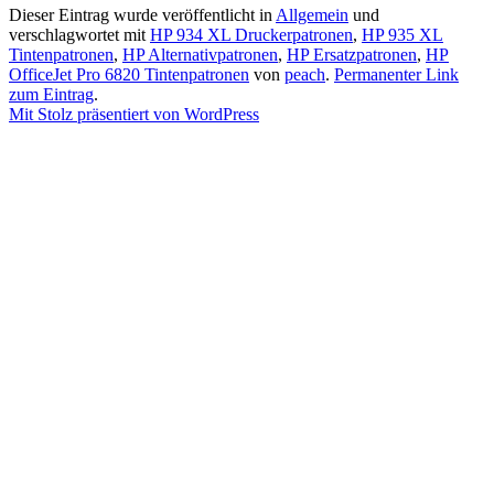
Dieser Eintrag wurde veröffentlicht in
Allgemein
und
verschlagwortet mit
HP 934 XL Druckerpatronen
,
HP 935 XL
Tintenpatronen
,
HP Alternativpatronen
,
HP Ersatzpatronen
,
HP
OfficeJet Pro 6820 Tintenpatronen
von
peach
.
Permanenter Link
zum Eintrag
.
Mit Stolz präsentiert von WordPress