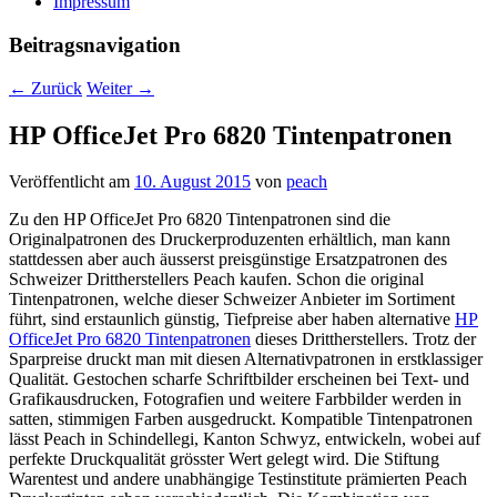
Impressum
Beitragsnavigation
←
Zurück
Weiter
→
HP OfficeJet Pro 6820 Tintenpatronen
Veröffentlicht am
10. August 2015
von
peach
Zu den HP OfficeJet Pro 6820 Tintenpatronen sind die
Originalpatronen des Druckerproduzenten erhältlich, man kann
stattdessen aber auch äusserst preisgünstige Ersatzpatronen des
Schweizer Drittherstellers Peach kaufen. Schon die original
Tintenpatronen, welche dieser Schweizer Anbieter im Sortiment
führt, sind erstaunlich günstig, Tiefpreise aber haben alternative
HP
OfficeJet Pro 6820 Tintenpatronen
dieses Drittherstellers. Trotz der
Sparpreise druckt man mit diesen Alternativpatronen in erstklassiger
Qualität. Gestochen scharfe Schriftbilder erscheinen bei Text- und
Grafikausdrucken, Fotografien und weitere Farbbilder werden in
satten, stimmigen Farben ausgedruckt. Kompatible Tintenpatronen
lässt Peach in Schindellegi, Kanton Schwyz, entwickeln, wobei auf
perfekte Druckqualität grösster Wert gelegt wird. Die Stiftung
Warentest und andere unabhängige Testinstitute prämierten Peach