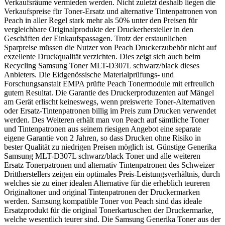
Verkaufsräume vermieden werden. Nicht zuletzt deshalb liegen die
Verkaufspreise für Toner-Ersatz und alternative Tintenpatronen von
Peach in aller Regel stark mehr als 50% unter den Preisen für
vergleichbare Originalprodukte der Druckerhersteller in den
Geschäften der Einkaufspassagen. Trotz der erstaunlichen
Sparpreise müssen die Nutzer von Peach Druckerzubehör nicht auf
exzellente Druckqualität verzichten. Dies zeigt sich auch beim
Recycling Samsung Toner MLT-D307L schwarz/black dieses
Anbieters. Die Eidgenössische Materialprüfungs- und
Forschungsanstalt EMPA prüfte Peach Tonermodule mit erfreulich
gutem Resultat. Die Garantie des Druckerproduzenten auf Mängel
am Gerät erlischt keineswegs, wenn preiswerte Toner-Alternativen
oder Ersatz-Tintenpatronen billig im Preis zum Drucken verwendet
werden. Des Weiteren erhält man von Peach auf sämtliche Toner
und Tintenpatronen aus seinem riesigen Angebot eine separate
eigene Garantie von 2 Jahren, so dass Drucken ohne Risiko in
bester Qualität zu niedrigen Preisen möglich ist. Günstige Generika
Samsung MLT-D307L schwarz/black Toner und alle weiteren
Ersatz Tonerpatronen und alternativ Tintenpatronen des Schweizer
Drittherstellers zeigen ein optimales Preis-Leistungsverhältnis, durch
welches sie zu einer idealen Alternative für die erheblich teureren
Originaltoner und original Tintenpatronen der Druckermarken
werden. Samsung kompatible Toner von Peach sind das ideale
Ersatzprodukt für die original Tonerkartuschen der Druckermarke,
welche wesentlich teurer sind. Die Samsung Generika Toner aus der