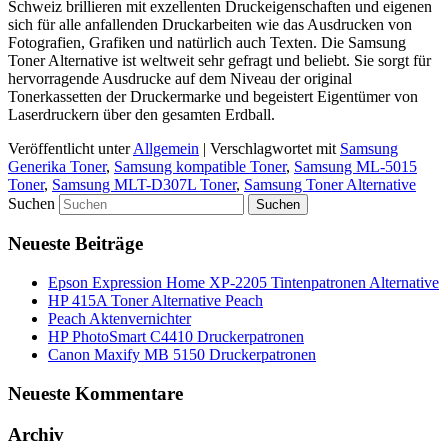
Schweiz brillieren mit exzellenten Druckeigenschaften und eigenen
sich für alle anfallenden Druckarbeiten wie das Ausdrucken von
Fotografien, Grafiken und natürlich auch Texten. Die Samsung
Toner Alternative ist weltweit sehr gefragt und beliebt. Sie sorgt für
hervorragende Ausdrucke auf dem Niveau der original
Tonerkassetten der Druckermarke und begeistert Eigentümer von
Laserdruckern über den gesamten Erdball.
Veröffentlicht unter
Allgemein
|
Verschlagwortet mit
Samsung
Generika Toner
,
Samsung kompatible Toner
,
Samsung ML-5015
Toner
,
Samsung MLT-D307L Toner
,
Samsung Toner Alternative
Suchen
Neueste Beiträge
Epson Expression Home XP-2205 Tintenpatronen Alternative
HP 415A Toner Alternative Peach
Peach Aktenvernichter
HP PhotoSmart C4410 Druckerpatronen
Canon Maxify MB 5150 Druckerpatronen
Neueste Kommentare
Archiv